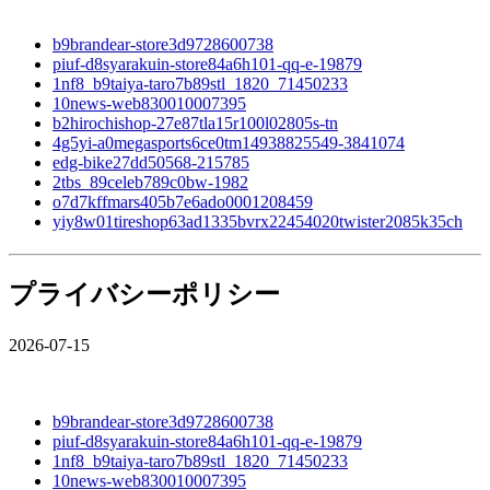
b9brandear-store3d9728600738
piuf-d8syarakuin-store84a6h101-qq-e-19879
1nf8_b9taiya-taro7b89stl_1820_71450233
10news-web830010007395
b2hirochishop-27e87tla15r100l02805s-tn
4g5yi-a0megasports6ce0tm14938825549-3841074
edg-bike27dd50568-215785
2tbs_89celeb789c0bw-1982
o7d7kffmars405b7e6ado0001208459
yiy8w01tireshop63ad1335bvrx22454020twister2085k35ch
プライバシーポリシー
2026-07-15
b9brandear-store3d9728600738
piuf-d8syarakuin-store84a6h101-qq-e-19879
1nf8_b9taiya-taro7b89stl_1820_71450233
10news-web830010007395