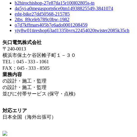
b2hirochishop-27e87tla15r100l02805s-tn
4g5yi-a0megasports6ce0tm14938825549-3841074
edg-bike27dd50568-215785
2tbs_89celeb789c0bw-1982
o7d7kffmars405b7e6ado0001208459
yiy8w01tireshop63ad1335bvrx22454020twister2085k35ch
矢口電気株式会社
〒240-0013
横浜市保土ケ谷区帷子町１－３０
TEL：045 - 333 - 1061
FAX：045 - 333 - 8505
業務内容
の設計・施工・監理
の設計・施工・監理
並びに付帯サービス (保守・点検)
対応エリア
日本全国（海外出張可）