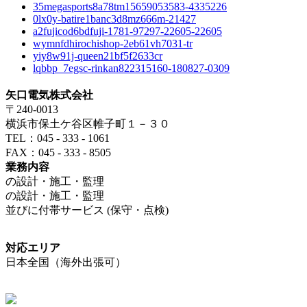
35megasports8a78tm15659053583-4335226
0lx0y-batire1banc3d8mz666m-21427
a2fujicod6bdfuji-1781-97297-22605-22605
wymnfdhirochishop-2eb61vh7031-tr
yiy8w91j-queen21bf5f2633cr
lqbbp_7egsc-rinkan822315160-180827-0309
矢口電気株式会社
〒240-0013
横浜市保土ケ谷区帷子町１－３０
TEL：045 - 333 - 1061
FAX：045 - 333 - 8505
業務内容
の設計・施工・監理
の設計・施工・監理
並びに付帯サービス (保守・点検)
対応エリア
日本全国（海外出張可）