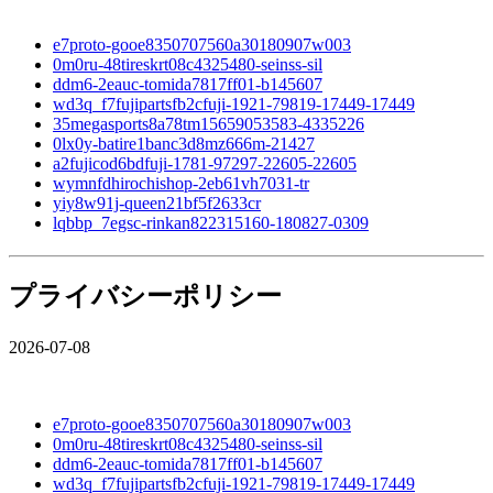
e7proto-gooe8350707560a30180907w003
0m0ru-48tireskrt08c4325480-seinss-sil
ddm6-2eauc-tomida7817ff01-b145607
wd3q_f7fujipartsfb2cfuji-1921-79819-17449-17449
35megasports8a78tm15659053583-4335226
0lx0y-batire1banc3d8mz666m-21427
a2fujicod6bdfuji-1781-97297-22605-22605
wymnfdhirochishop-2eb61vh7031-tr
yiy8w91j-queen21bf5f2633cr
lqbbp_7egsc-rinkan822315160-180827-0309
プライバシーポリシー
2026-07-08
e7proto-gooe8350707560a30180907w003
0m0ru-48tireskrt08c4325480-seinss-sil
ddm6-2eauc-tomida7817ff01-b145607
wd3q_f7fujipartsfb2cfuji-1921-79819-17449-17449