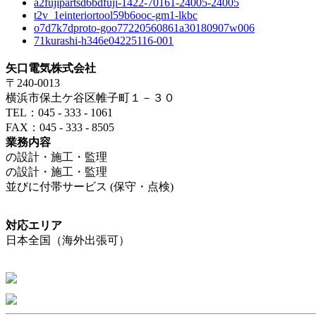
a2fujipartsd6bdfuji-1422-70161-24005-24005
t2v_1einteriortool59b6ooc-gm1-lkbc
o7d7k7dproto-goo77220560861a30180907w006
71kurashi-h346e04225116-001
矢口電気株式会社
〒240-0013
横浜市保土ケ谷区帷子町１－３０
TEL：045 - 333 - 1061
FAX：045 - 333 - 8505
業務内容
の設計・施工・監理
の設計・施工・監理
並びに付帯サービス (保守・点検)
対応エリア
日本全国（海外出張可）