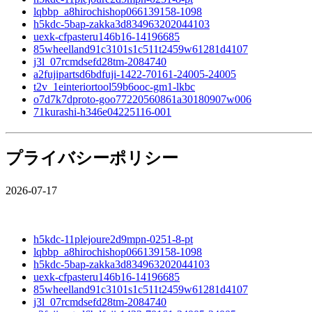
lqbbp_a8hirochishop066139158-1098
h5kdc-5bap-zakka3d834963202044103
uexk-cfpasteru146b16-14196685
85wheelland91c3101s1c511t2459w61281d4107
j3l_07rcmdsefd28tm-2084740
a2fujipartsd6bdfuji-1422-70161-24005-24005
t2v_1einteriortool59b6ooc-gm1-lkbc
o7d7k7dproto-goo77220560861a30180907w006
71kurashi-h346e04225116-001
プライバシーポリシー
2026-07-17
h5kdc-11plejoure2d9mpn-0251-8-pt
lqbbp_a8hirochishop066139158-1098
h5kdc-5bap-zakka3d834963202044103
uexk-cfpasteru146b16-14196685
85wheelland91c3101s1c511t2459w61281d4107
j3l_07rcmdsefd28tm-2084740