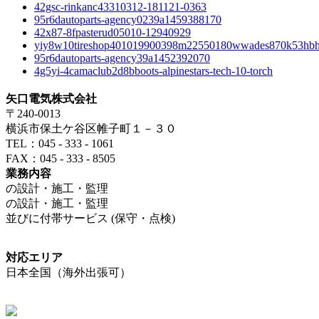
42gsc-rinkanc43310312-181121-0363
95r6dautoparts-agency0239a1459388170
42x87-8fpasterud05010-12940929
yiy8w10tireshop401019900398m22550180wwades870k53hb
95r6dautoparts-agency39a1452392070
4g5yi-4camaclub2d8bboots-alpinestars-tech-10-torch
矢口電気株式会社
〒240-0013
横浜市保土ケ谷区帷子町１－３０
TEL：045 - 333 - 1061
FAX：045 - 333 - 8505
業務内容
の設計・施工・監理
の設計・施工・監理
並びに付帯サービス (保守・点検)
対応エリア
日本全国（海外出張可）