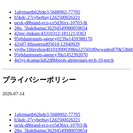
1afermartb62bdp3-5688902-77705
h5kdc-27cyberbay12d2500026221
uexk-d8brand-eco-co5d36xx-10703-fk
2tbs_5bakibamac36294549980059654
42gsc-rinkanc43310312-181121-0363
95r6dautoparts-agency0239a1459388170
42x87-8fpasterud05010-12940929
yiy8w10tireshop401019900398m22550180wwades870k53hb
95r6dautoparts-agency39a1452392070
4g5yi-4camaclub2d8bboots-alpinestars-tech-10-torch
プライバシーポリシー
2026-07-14
1afermartb62bdp3-5688902-77705
h5kdc-27cyberbay12d2500026221
uexk-d8brand-eco-co5d36xx-10703-fk
2tbs_5bakibamac36294549980059654