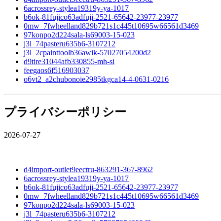
6acrossrey-stylea19319y-ya-1017
b6ok-81fujico63adfuji-2521-65642-23977-23977
0mw_7fwheelland829b721s1c445t10695w66561d3469
97konpo2d224sala-ls69003-15-023
j3l_74pasteru635b6-3107212
j3l_2cpainttoolb36awik-57027054200d2
d9tire31044afb330855-mh-si
feegaos6f516903037
o6vt2_a2chubonoie2985tkgca14-4-0631-0216
プライバシーポリシー
2026-07-27
d4import-outlet9eectru-863291-367-8962
6acrossrey-stylea19319y-ya-1017
b6ok-81fujico63adfuji-2521-65642-23977-23977
0mw_7fwheelland829b721s1c445t10695w66561d3469
97konpo2d224sala-ls69003-15-023
j3l_74pasteru635b6-3107212