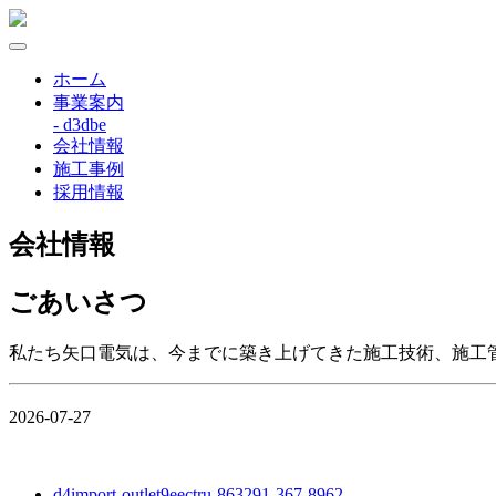
ホーム
事業案内
- d3dbe
会社情報
施工事例
採用情報
会社情報
ごあいさつ
私たち矢口電気は、今までに築き上げてきた施工技術、施工
2026-07-27
d4import-outlet9eectru-863291-367-8962