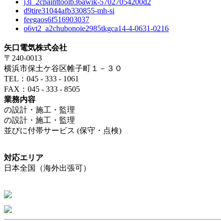
j3l_2cpainttoolb36awik-57027054200d2
d9tire31044afb330855-mh-si
feegaos6f516903037
o6vt2_a2chubonoie2985tkgca14-4-0631-0216
矢口電気株式会社
〒240-0013
横浜市保土ケ谷区帷子町１－３０
TEL：045 - 333 - 1061
FAX：045 - 333 - 8505
業務内容
の設計・施工・監理
の設計・施工・監理
並びに付帯サービス (保守・点検)
対応エリア
日本全国（海外出張可）