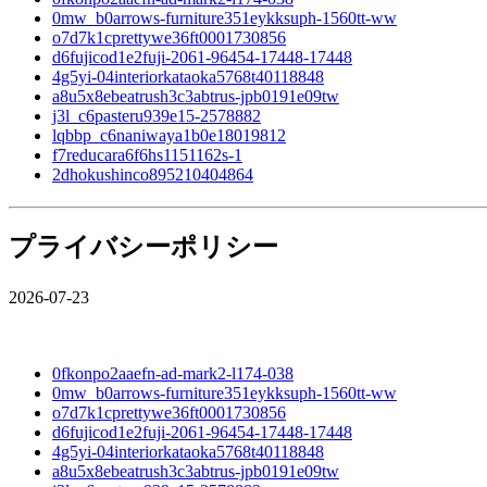
0mw_b0arrows-furniture351eykksuph-1560tt-ww
o7d7k1cprettywe36ft0001730856
d6fujicod1e2fuji-2061-96454-17448-17448
4g5yi-04interiorkataoka5768t40118848
a8u5x8ebeatrush3c3abtrus-jpb0191e09tw
j3l_c6pasteru939e15-2578882
lqbbp_c6naniwaya1b0e18019812
f7reducara6f6hs1151162s-1
2dhokushinco895210404864
プライバシーポリシー
2026-07-23
0fkonpo2aaefn-ad-mark2-l174-038
0mw_b0arrows-furniture351eykksuph-1560tt-ww
o7d7k1cprettywe36ft0001730856
d6fujicod1e2fuji-2061-96454-17448-17448
4g5yi-04interiorkataoka5768t40118848
a8u5x8ebeatrush3c3abtrus-jpb0191e09tw