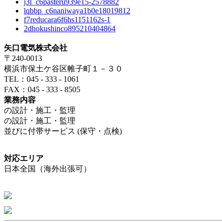
j3l_c6pasteru939e15-2578882
lqbbp_c6naniwaya1b0e18019812
f7reducara6f6hs1151162s-1
2dhokushinco895210404864
矢口電気株式会社
〒240-0013
横浜市保土ケ谷区帷子町１－３０
TEL：045 - 333 - 1061
FAX：045 - 333 - 8505
業務内容
の設計・施工・監理
の設計・施工・監理
並びに付帯サービス (保守・点検)
対応エリア
日本全国（海外出張可）