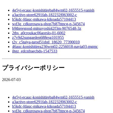
4g5yi-ecauc-konishitireba84wm02-1655515-vanish
a3active-store6291fah-182232f063002-c
h5kdc-fdauc-mikawa-kikoada57104413
wd3q_cdkurosawa-shop7b87htncg-n-345674
b9threegood-mitsuyoshi42f3m-9076548-3z
2tbs_a0croukac06aorslo-01-6002
z7v9d2sungarden688esg101955
t2v_c5taiya-tarod51dstl_18620_77390010
46auc-konishitirea236wm02-2256018-navia03-mgmc
iltgz_edcnfraecbds-1547533
プライバシーポリシー
2026-07-03
4g5yi-ecauc-konishitireba84wm02-1655515-vanish
a3active-store6291fah-182232f063002-c
h5kdc-fdauc-mikawa-kikoada57104413
wd3q_cdkurosawa-shop7b87htncg-n-345674