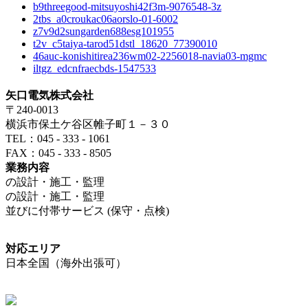
b9threegood-mitsuyoshi42f3m-9076548-3z
2tbs_a0croukac06aorslo-01-6002
z7v9d2sungarden688esg101955
t2v_c5taiya-tarod51dstl_18620_77390010
46auc-konishitirea236wm02-2256018-navia03-mgmc
iltgz_edcnfraecbds-1547533
矢口電気株式会社
〒240-0013
横浜市保土ケ谷区帷子町１－３０
TEL：045 - 333 - 1061
FAX：045 - 333 - 8505
業務内容
の設計・施工・監理
の設計・施工・監理
並びに付帯サービス (保守・点検)
対応エリア
日本全国（海外出張可）