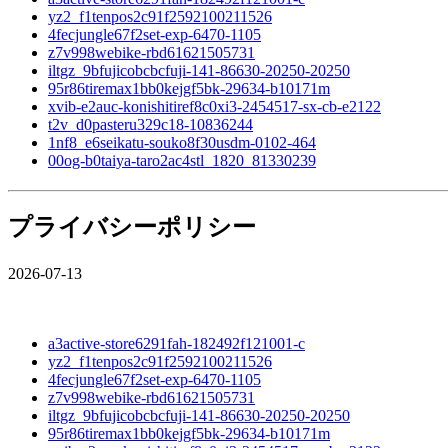
yz2_f1tenpos2c91f2592100211526
4fecjungle67f2set-exp-6470-1105
z7v998webike-rbd61621505731
iltgz_9bfujicobcbcfuji-141-86630-20250-20250
95r86tiremax1bb0kejgf5bk-29634-b10171m
xvib-e2auc-konishitiref8c0xi3-2454517-sx-cb-e2122
t2v_d0pasteru329c18-10836244
1nf8_e6seikatu-souko8f30usdm-0102-464
00og-b0taiya-taro2ac4stl_1820_81330239
プライバシーポリシー
2026-07-13
a3active-store6291fah-182492f121001-c
yz2_f1tenpos2c91f2592100211526
4fecjungle67f2set-exp-6470-1105
z7v998webike-rbd61621505731
iltgz_9bfujicobcbcfuji-141-86630-20250-20250
95r86tiremax1bb0kejgf5bk-29634-b10171m