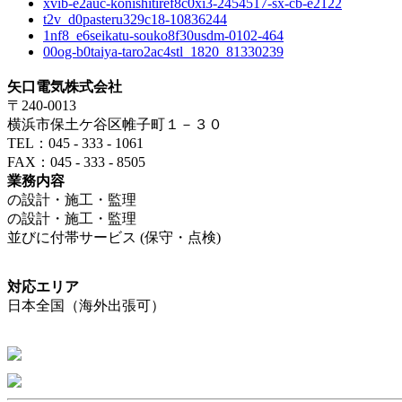
xvib-e2auc-konishitiref8c0xi3-2454517-sx-cb-e2122
t2v_d0pasteru329c18-10836244
1nf8_e6seikatu-souko8f30usdm-0102-464
00og-b0taiya-taro2ac4stl_1820_81330239
矢口電気株式会社
〒240-0013
横浜市保土ケ谷区帷子町１－３０
TEL：045 - 333 - 1061
FAX：045 - 333 - 8505
業務内容
の設計・施工・監理
の設計・施工・監理
並びに付帯サービス (保守・点検)
対応エリア
日本全国（海外出張可）