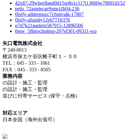
42x87-29wheelland0d15sp8s1c117t13660w70691d152
pefu_72amriecae9smct2b04-236
0lx0y-adtiremaxc7cfsmvalk-17807
0lx0y-afunidy12e67716376
o7d7k21pasteru587915-12896506
0mw_5fhirochishop-207ef301-09311-wp
矢口電気株式会社
〒240-0013
横浜市保土ケ谷区帷子町１－３０
TEL：045 - 333 - 1061
FAX：045 - 333 - 8505
業務内容
の設計・施工・監理
の設計・施工・監理
並びに付帯サービス (保守・点検)
対応エリア
日本全国（海外出張可）