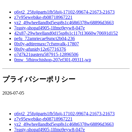
o6vt2_25fujiparts1fb5fuji-17102-99674-21673-21673
z7v95ewebike-rb08718967221
yz2_49wheellandbd5esp8s1c468t6378w68896d3663
7easty-shopaf4905-1lfmo9eyw8-047e
42x87-29wheelland0d15sp8s1c117t13660w70691d152
pefu_72amriecae9smct2b04-236
0lx0y-adtiremaxc7cfsmvalk-17807
0lx0y-afunidy12e67716376
o7d7k21pasteru587915-12896506
0mw_5fhirochishop-207ef301-09311-wp
プライバシーポリシー
2026-07-05
o6vt2_25fujiparts1fb5fuji-17102-99674-21673-21673
z7v95ewebike-rb08718967221
yz2_49wheellandbd5esp8s1c468t6378w68896d3663
7easty-shopaf4905-1lfmo9eyw8-047e