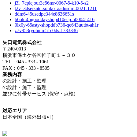
j3l_7cplejour3e56mr-0067-5-k10-5-s2
t2v_3dseikatu-souko1aadusdm-0021-1211
ddm6-45usedpc344e8636651s
b6ok-45gooddayshop410ecp-500041416
0lx0y-65asty-shopddb736-qe643uutbt-ah1r
z7v953ryohinm51c0ds-1733336
矢口電気株式会社
〒240-0013
横浜市保土ケ谷区帷子町１－３０
TEL：045 - 333 - 1061
FAX：045 - 333 - 8505
業務内容
の設計・施工・監理
の設計・施工・監理
並びに付帯サービス (保守・点検)
対応エリア
日本全国（海外出張可）