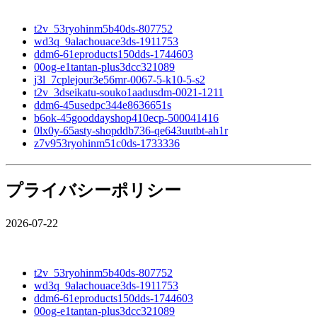
t2v_53ryohinm5b40ds-807752
wd3q_9alachouace3ds-1911753
ddm6-61eproducts150dds-1744603
00og-e1tantan-plus3dcc321089
j3l_7cplejour3e56mr-0067-5-k10-5-s2
t2v_3dseikatu-souko1aadusdm-0021-1211
ddm6-45usedpc344e8636651s
b6ok-45gooddayshop410ecp-500041416
0lx0y-65asty-shopddb736-qe643uutbt-ah1r
z7v953ryohinm51c0ds-1733336
プライバシーポリシー
2026-07-22
t2v_53ryohinm5b40ds-807752
wd3q_9alachouace3ds-1911753
ddm6-61eproducts150dds-1744603
00og-e1tantan-plus3dcc321089