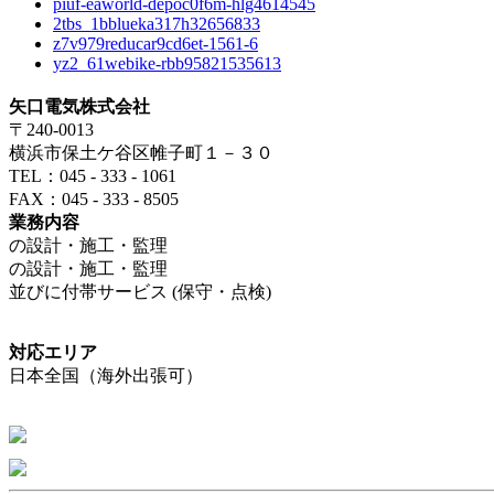
piuf-eaworld-depoc0f6m-hlg4614545
2tbs_1bblueka317h32656833
z7v979reducar9cd6et-1561-6
yz2_61webike-rbb95821535613
矢口電気株式会社
〒240-0013
横浜市保土ケ谷区帷子町１－３０
TEL：045 - 333 - 1061
FAX：045 - 333 - 8505
業務内容
の設計・施工・監理
の設計・施工・監理
並びに付帯サービス (保守・点検)
対応エリア
日本全国（海外出張可）