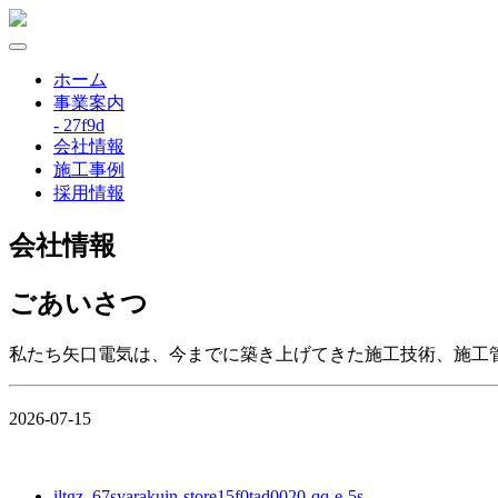
ホーム
事業案内
- 27f9d
会社情報
施工事例
採用情報
会社情報
ごあいさつ
私たち矢口電気は、今までに築き上げてきた施工技術、施工
2026-07-15
iltgz_67syarakuin-store15f0tad0020-qq-e-5s