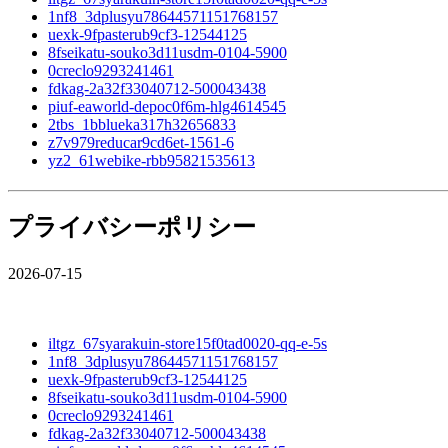
1nf8_3dplusyu78644571151768157
uexk-9fpasterub9cf3-12544125
8fseikatu-souko3d11usdm-0104-5900
0creclo9293241461
fdkag-2a32f33040712-500043438
piuf-eaworld-depoc0f6m-hlg4614545
2tbs_1bblueka317h32656833
z7v979reducar9cd6et-1561-6
yz2_61webike-rbb95821535613
プライバシーポリシー
2026-07-15
iltgz_67syarakuin-store15f0tad0020-qq-e-5s
1nf8_3dplusyu78644571151768157
uexk-9fpasterub9cf3-12544125
8fseikatu-souko3d11usdm-0104-5900
0creclo9293241461
fdkag-2a32f33040712-500043438