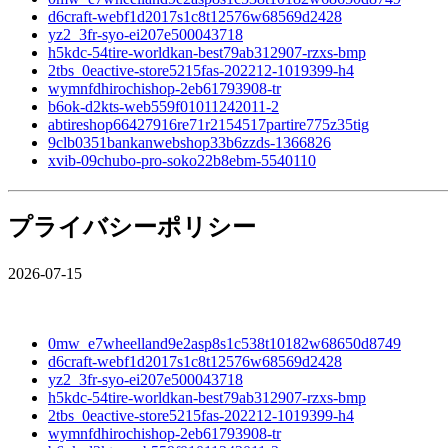
d6craft-webf1d2017s1c8t12576w68569d2428
yz2_3fr-syo-ei207e500043718
h5kdc-54tire-worldkan-best79ab312907-rzxs-bmp
2tbs_0eactive-store5215fas-202212-1019399-h4
wymnfdhirochishop-2eb61793908-tr
b6ok-d2kts-web559f01011242011-2
abtireshop66427916re71r2154517partire775z35tig
9clb0351bankanwebshop33b6zzds-1366826
xvib-09chubo-pro-soko22b8ebm-5540110
プライバシーポリシー
2026-07-15
0mw_e7wheelland9e2asp8s1c538t10182w68650d8749
d6craft-webf1d2017s1c8t12576w68569d2428
yz2_3fr-syo-ei207e500043718
h5kdc-54tire-worldkan-best79ab312907-rzxs-bmp
2tbs_0eactive-store5215fas-202212-1019399-h4
wymnfdhirochishop-2eb61793908-tr