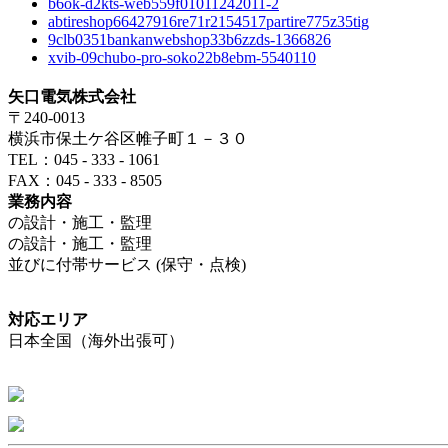
b6ok-d2kts-web559f01011242011-2
abtireshop66427916re71r2154517partire775z35tig
9clb0351bankanwebshop33b6zzds-1366826
xvib-09chubo-pro-soko22b8ebm-5540110
矢口電気株式会社
〒240-0013
横浜市保土ケ谷区帷子町１－３０
TEL：045 - 333 - 1061
FAX：045 - 333 - 8505
業務内容
の設計・施工・監理
の設計・施工・監理
並びに付帯サービス (保守・点検)
対応エリア
日本全国（海外出張可）