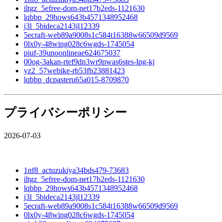
iltgz_5efree-dom-net17b2eds-1121630
lqbbp_29hows643b4571348952468
j3l_5bideca2143jl12339
5ecraft-web89a9008s1c584t16388w66509d9569
0lx0y-48wing028c6wgds-1745054
piuf-39unoonlineae624675037
00og-3akan-rtef9dn3wr9pwas6stes-lpg-kj
yz2_57webike-rb53fb23881423
lqbbp_dcpasteru65a015-8709870
プライバシーポリシー
2026-07-03
1nf8_actuzukiya34bds479-73683
iltgz_5efree-dom-net17b2eds-1121630
lqbbp_29hows643b4571348952468
j3l_5bideca2143jl12339
5ecraft-web89a9008s1c584t16388w66509d9569
0lx0y-48wing028c6wgds-1745054