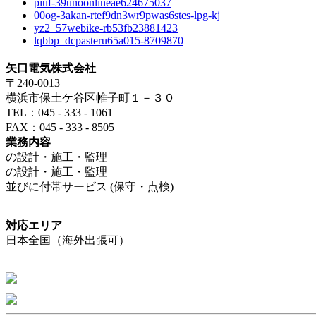
piuf-39unoonlineae624675037
00og-3akan-rtef9dn3wr9pwas6stes-lpg-kj
yz2_57webike-rb53fb23881423
lqbbp_dcpasteru65a015-8709870
矢口電気株式会社
〒240-0013
横浜市保土ケ谷区帷子町１－３０
TEL：045 - 333 - 1061
FAX：045 - 333 - 8505
業務内容
の設計・施工・監理
の設計・施工・監理
並びに付帯サービス (保守・点検)
対応エリア
日本全国（海外出張可）