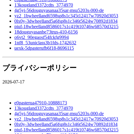
13kougland3372cdts_3774970
4g5yi-56douguyasanaa35sar-msu5203s-000-de
yz2_1bwheelland6598sp8s1c345t12417w70920d3053
0lx0y-3dwheelland5a6fsp8s1c346t5624w70892d1834
piuf-18wheelland8586017s1c419t10746w68570d3215
18douguyasanbe73trus-410-6156
o6vt2_90egaosf54fckfg9994
1nf8_53uniclass3b1fds-1742632
uexk-5dpasterufb6f18-8696115
プライバシーポリシー
2026-07-17
e0pasterua47910-10888173
13kougland3372cdts_3774970
4g5yi-56douguyasanaa35sar-msu5203s-000-de
yz2_1bwheelland6598sp8s1c345t12417w70920d3053
0lx0y-3dwheelland5a6fsp8s1c346t5624w70892d1834
piuf-18wheelland8586017s1c419t10746w68570d3215