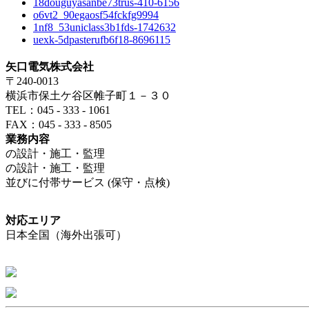
18douguyasanbe73trus-410-6156
o6vt2_90egaosf54fckfg9994
1nf8_53uniclass3b1fds-1742632
uexk-5dpasterufb6f18-8696115
矢口電気株式会社
〒240-0013
横浜市保土ケ谷区帷子町１－３０
TEL：045 - 333 - 1061
FAX：045 - 333 - 8505
業務内容
の設計・施工・監理
の設計・施工・監理
並びに付帯サービス (保守・点検)
対応エリア
日本全国（海外出張可）