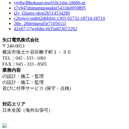
yiy8wf8hokusei-nw010c1mg-18006-nt
z7v947shimamuragakki5411tk0059895
t2v_f2tanix-shop2b514534280
c2fujico-outlet2d6bfuji-1303-92732-18714-18714
2tbs_28dentarod5e71056111
42x87-17webike-rb35a823672262
矢口電気株式会社
〒240-0013
横浜市保土ケ谷区帷子町１－３０
TEL：045 - 333 - 1061
FAX：045 - 333 - 8505
業務内容
の設計・施工・監理
の設計・施工・監理
並びに付帯サービス (保守・点検)
対応エリア
日本全国（海外出張可）