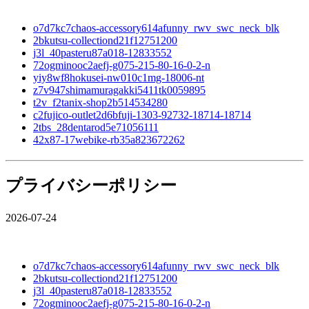
o7d7kc7chaos-accessory614afunny_rwv_swc_neck_blk
2bkutsu-collectiond21f12751200
j3l_40pasteru87a018-12833552
72ogminooc2aefj-g075-215-80-16-0-2-n
yiy8wf8hokusei-nw010c1mg-18006-nt
z7v947shimamuragakki5411tk0059895
t2v_f2tanix-shop2b514534280
c2fujico-outlet2d6bfuji-1303-92732-18714-18714
2tbs_28dentarod5e71056111
42x87-17webike-rb35a823672262
プライバシーポリシー
2026-07-24
o7d7kc7chaos-accessory614afunny_rwv_swc_neck_blk
2bkutsu-collectiond21f12751200
j3l_40pasteru87a018-12833552
72ogminooc2aefj-g075-215-80-16-0-2-n