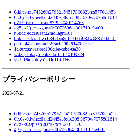
0dtireshop743260r27932154517fj0082bms5770ck45b
0lx0y-0dwheelland2445sp8s1c308t3670w70758d1614
o7d7k6asplash-star87f9ts-040114763
4g5yi-2fproto-gooa0c00706964a30171019w001
h5kdc-edcarusaf22mollagm181
h5kdc-74craft-web3421sp8s1c448t5983w68859d3531
pefu_44setomono92f5tri-290281408-10set
1akurosawastore196ciba-tube-tsa30
wd3q_fbkag-delib8abr-thd-40109724
yz2_18tuzukiya1c1fe11-0166
プライバシーポリシー
2026-07-21
0dtireshop743260r27932154517fj0082bms5770ck45b
0lx0y-0dwheelland2445sp8s1c308t3670w70758d1614
o7d7k6asplash-star87f9ts-040114763
4g5yi-2fproto-gooa0c00706964a30171019w001