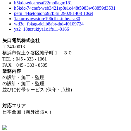
h5kdc-edcarusaf22mollagm181
h5kdc-74craft-web3421sp8s1c448t5983w68859d3531
pefu_44setomono92f5tri-290281408-10set
1akurosawastore196ciba-tube-tsa30
wd3q_fbkag-delib8abr-thd-40109724
yz2_18tuzukiya1c1fe11-0166
矢口電気株式会社
〒240-0013
横浜市保土ケ谷区帷子町１－３０
TEL：045 - 333 - 1061
FAX：045 - 333 - 8505
業務内容
の設計・施工・監理
の設計・施工・監理
並びに付帯サービス (保守・点検)
対応エリア
日本全国（海外出張可）