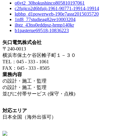
o6vt2_30hokushinco805810197061
c2fujico2d6bfuji-1961-90771-19914-19914
lqbbp_d1powerweb-190e7assr2015035720
1nf8_77studieag82ee10003204
iltgz_43tss0eddpsz-hrmp140kr
b1pasterue69518-10836223
矢口電気株式会社
〒240-0013
横浜市保土ケ谷区帷子町１－３０
TEL：045 - 333 - 1061
FAX：045 - 333 - 8505
業務内容
の設計・施工・監理
の設計・施工・監理
並びに付帯サービス (保守・点検)
対応エリア
日本全国（海外出張可）