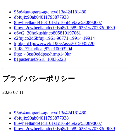
95r64autoparts-agencyd13a424181480
dbfujix90ab04011793877938
85wheelland91c3101s1c165t4592w53089d607
0mw_2cwheellandec0dsp8s1c589t6231w70733d9639
o6vt2_30hokushinco805810197061
c2fujico2d6bfuji-1961-90771-19914-19914
lqbbp_d1powerweb-190e7assr2015035720
1nf8_77studieag82ee10003204
iltgz_43tss0eddpsz-hrmp140kr
b1pasterue69518-10836223
プライバシーポリシー
2026-07-11
95r64autoparts-agencyd13a424181480
dbfujix90ab04011793877938
85wheelland91c3101s1c165t4592w53089d607
0mw_2cwheellandec0dsp8s1c589t6231w70733d9639