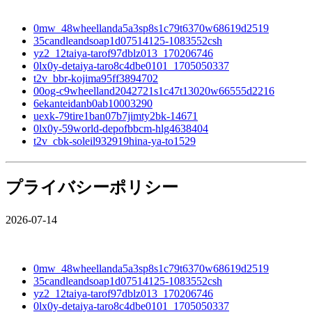
0mw_48wheellanda5a3sp8s1c79t6370w68619d2519
35candleandsoap1d07514125-1083552csh
yz2_12taiya-tarof97dblz013_170206746
0lx0y-detaiya-taro8c4dbe0101_1705050337
t2v_bbr-kojima95ff3894702
00og-c9wheelland2042721s1c47t13020w66555d2216
6ekanteidanb0ab10003290
uexk-79tire1ban07b7jimty2bk-14671
0lx0y-59world-depofbbcm-hlg4638404
t2v_cbk-soleil932919hina-ya-to1529
プライバシーポリシー
2026-07-14
0mw_48wheellanda5a3sp8s1c79t6370w68619d2519
35candleandsoap1d07514125-1083552csh
yz2_12taiya-tarof97dblz013_170206746
0lx0y-detaiya-taro8c4dbe0101_1705050337