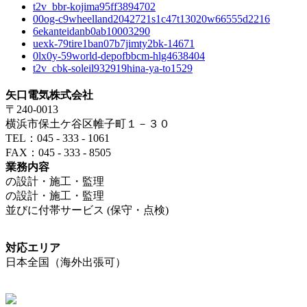
t2v_bbr-kojima95ff3894702
00og-c9wheelland2042721s1c47t13020w66555d2216
6ekanteidanb0ab10003290
uexk-79tire1ban07b7jimty2bk-14671
0lx0y-59world-depofbbcm-hlg4638404
t2v_cbk-soleil932919hina-ya-to1529
矢口電気株式会社
〒240-0013
横浜市保土ケ谷区帷子町１－３０
TEL：045 - 333 - 1061
FAX：045 - 333 - 8505
業務内容
の設計・施工・監理
の設計・施工・監理
並びに付帯サービス (保守・点検)
対応エリア
日本全国（海外出張可）