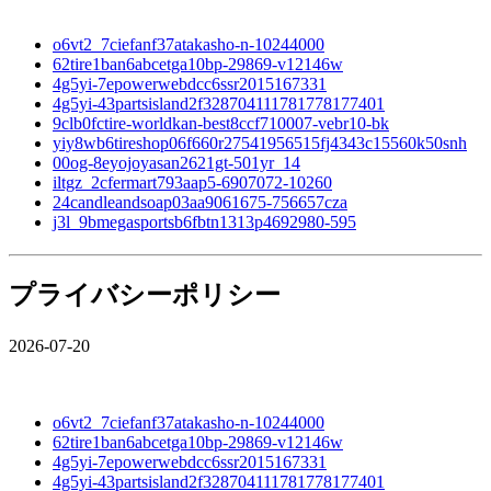
o6vt2_7ciefanf37atakasho-n-10244000
62tire1ban6abcetga10bp-29869-v12146w
4g5yi-7epowerwebdcc6ssr2015167331
4g5yi-43partsisland2f328704111781778177401
9clb0fctire-worldkan-best8ccf710007-vebr10-bk
yiy8wb6tireshop06f660r27541956515fj4343c15560k50snh
00og-8eyojoyasan2621gt-501yr_14
iltgz_2cfermart793aap5-6907072-10260
24candleandsoap03aa9061675-756657cza
j3l_9bmegasportsb6fbtn1313p4692980-595
プライバシーポリシー
2026-07-20
o6vt2_7ciefanf37atakasho-n-10244000
62tire1ban6abcetga10bp-29869-v12146w
4g5yi-7epowerwebdcc6ssr2015167331
4g5yi-43partsisland2f328704111781778177401