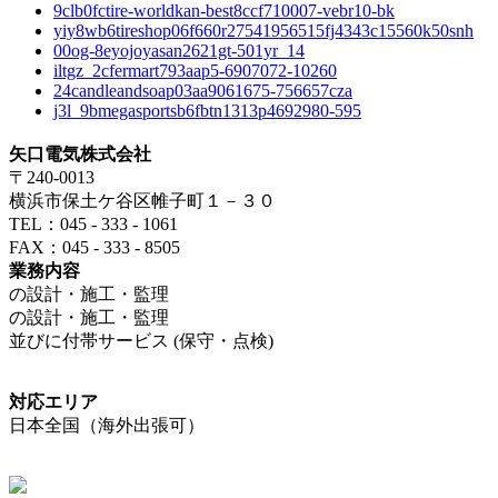
9clb0fctire-worldkan-best8ccf710007-vebr10-bk
yiy8wb6tireshop06f660r27541956515fj4343c15560k50snh
00og-8eyojoyasan2621gt-501yr_14
iltgz_2cfermart793aap5-6907072-10260
24candleandsoap03aa9061675-756657cza
j3l_9bmegasportsb6fbtn1313p4692980-595
矢口電気株式会社
〒240-0013
横浜市保土ケ谷区帷子町１－３０
TEL：045 - 333 - 1061
FAX：045 - 333 - 8505
業務内容
の設計・施工・監理
の設計・施工・監理
並びに付帯サービス (保守・点検)
対応エリア
日本全国（海外出張可）