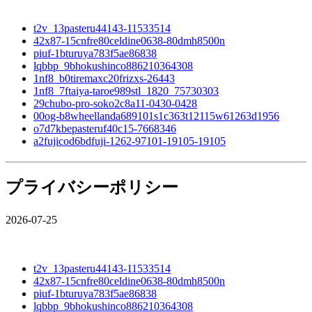
t2v_13pasteru44143-11533514
42x87-15cnfre80celdine0638-80dmh8500n
piuf-1bturuya783f5ae86838
lqbbp_9bhokushinco886210364308
1nf8_b0tiremaxc20frizxs-26443
1nf8_7ftaiya-taroe989stl_1820_75730303
29chubo-pro-soko2c8a11-0430-0428
00og-b8wheellanda689101s1c363t12115w61263d1956
o7d7kbepasteruf40c15-7668346
a2fujicod6bdfuji-1262-97101-19105-19105
プライバシーポリシー
2026-07-25
t2v_13pasteru44143-11533514
42x87-15cnfre80celdine0638-80dmh8500n
piuf-1bturuya783f5ae86838
lqbbp_9bhokushinco886210364308