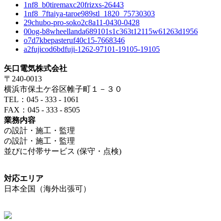
1nf8_b0tiremaxc20frizxs-26443
1nf8_7ftaiya-taroe989stl_1820_75730303
29chubo-pro-soko2c8a11-0430-0428
00og-b8wheellanda689101s1c363t12115w61263d1956
o7d7kbepasteruf40c15-7668346
a2fujicod6bdfuji-1262-97101-19105-19105
矢口電気株式会社
〒240-0013
横浜市保土ケ谷区帷子町１－３０
TEL：045 - 333 - 1061
FAX：045 - 333 - 8505
業務内容
の設計・施工・監理
の設計・施工・監理
並びに付帯サービス (保守・点検)
対応エリア
日本全国（海外出張可）