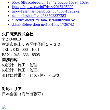
b6ok-6ffujicobecdfuji-13442-60206-16397-16397
lqbbp_fepowerweb67dessr2015135380
uexk-1esangashoes3c3csh854630-1893272
4chirochishopf1eb4538792837383
a3active-store6291fah-182600f099007-c
ddm6-3bfree-dom-net1001bds-1736742
矢口電気株式会社
〒240-0013
横浜市保土ケ谷区帷子町１－３０
TEL：045 - 333 - 1061
FAX：045 - 333 - 8505
業務内容
の設計・施工・監理
の設計・施工・監理
並びに付帯サービス (保守・点検)
対応エリア
日本全国（海外出張可）