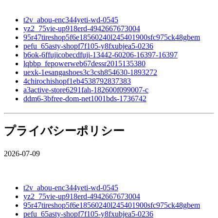
t2v_abou-enc344yeti-wd-0545
yz2_75vie-up918erd-4942667673004
95r47tireshop5f6e18560240l245401900sfc975ck48gbem
pefu_65asty-shopf7f105-y8fxubjea5-0236
b6ok-6ffujicobecdfuji-13442-60206-16397-16397
lqbbp_fepowerweb67dessr2015135380
uexk-1esangashoes3c3csh854630-1893272
4chirochishopf1eb4538792837383
a3active-store6291fah-182600f099007-c
ddm6-3bfree-dom-net1001bds-1736742
プライバシーポリシー
2026-07-09
t2v_abou-enc344yeti-wd-0545
yz2_75vie-up918erd-4942667673004
95r47tireshop5f6e18560240l245401900sfc975ck48gbem
pefu_65asty-shopf7f105-y8fxubjea5-0236