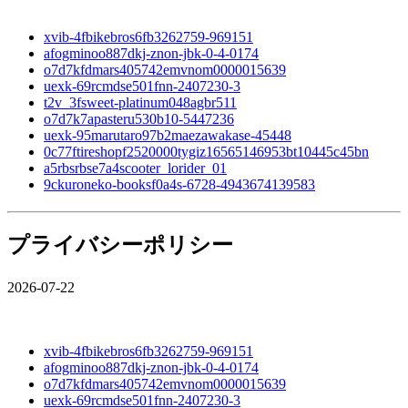
xvib-4fbikebros6fb3262759-969151
afogminoo887dkj-znon-jbk-0-4-0174
o7d7kfdmars405742emvnom0000015639
uexk-69rcmdse501fnn-2407230-3
t2v_3fsweet-platinum048agbr511
o7d7k7apasteru530b10-5447236
uexk-95marutaro97b2maezawakase-45448
0c77ftireshopf2520000tygiz16565146953bt10445c45bn
a5rbsrbse7a4scooter_lorider_01
9ckuroneko-booksf0a4s-6728-4943674139583
プライバシーポリシー
2026-07-22
xvib-4fbikebros6fb3262759-969151
afogminoo887dkj-znon-jbk-0-4-0174
o7d7kfdmars405742emvnom0000015639
uexk-69rcmdse501fnn-2407230-3