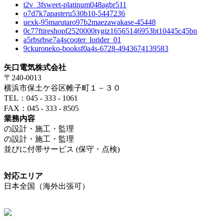
t2v_3fsweet-platinum048agbr511
o7d7k7apasteru530b10-5447236
uexk-95marutaro97b2maezawakase-45448
0c77ftireshopf2520000tygiz16565146953bt10445c45bn
a5rbsrbse7a4scooter_lorider_01
9ckuroneko-booksf0a4s-6728-4943674139583
矢口電気株式会社
〒240-0013
横浜市保土ケ谷区帷子町１－３０
TEL：045 - 333 - 1061
FAX：045 - 333 - 8505
業務内容
の設計・施工・監理
の設計・施工・監理
並びに付帯サービス (保守・点検)
対応エリア
日本全国（海外出張可）