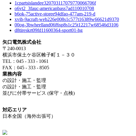
1cpartsislandee320703117079770066706f
o6vt2_3fauc-americanbass7ad110010708
b6ok-75active-storee94dfao-477am-219-d
xvib-9acraft-web226e008s1c577t16389w66621d9370
00og-3bwheelland06f6sp8s1c25t12217w68546d3106
d8tireskrt09fd11600364-sport01-hg
矢口電気株式会社
〒240-0013
横浜市保土ケ谷区帷子町１－３０
TEL：045 - 333 - 1061
FAX：045 - 333 - 8505
業務内容
の設計・施工・監理
の設計・施工・監理
並びに付帯サービス (保守・点検)
対応エリア
日本全国（海外出張可）