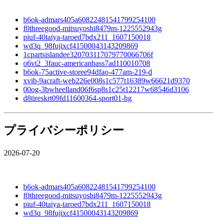
b6ok-admars405a60822481541799254100
f0threegood-mitsuyoshi8479m-1225552943g
piuf-40taiya-taroed7bdx211_1607150018
wd3q_98fujixcf41500043143209869
1cpartsislandee320703117079770066706f
o6vt2_3fauc-americanbass7ad110010708
b6ok-75active-storee94dfao-477am-219-d
xvib-9acraft-web226e008s1c577t16389w66621d9370
00og-3bwheelland06f6sp8s1c25t12217w68546d3106
d8tireskrt09fd11600364-sport01-hg
プライバシーポリシー
2026-07-20
b6ok-admars405a60822481541799254100
f0threegood-mitsuyoshi8479m-1225552943g
piuf-40taiya-taroed7bdx211_1607150018
wd3q_98fujixcf41500043143209869