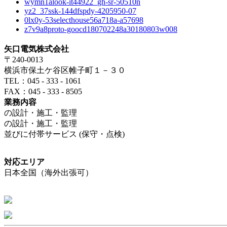
wymn1alook-it44922_gh-sr-50510n
yz2_37ssk-144dfspdy-4205950-07
0lx0y-53selecthouse56a718a-a57698
z7v9a8proto-goocd180702248a30180803w008
矢口電気株式会社
〒240-0013
横浜市保土ケ谷区帷子町１－３０
TEL：045 - 333 - 1061
FAX：045 - 333 - 8505
業務内容
の設計・施工・監理
の設計・施工・監理
並びに付帯サービス (保守・点検)
対応エリア
日本全国（海外出張可）