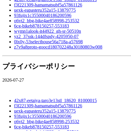
f3f221309-hamamatsubf5a57861126
uexk-eapasteru352a15-13879775
93fujix1c35500040186200596
o6vt2_bbg-bike4ae858998-253532
6cg-bikeb878150257-553183
wymn1alook-it44922_gh-sr-50510n
yz2_37ssk-144dfspdy-4205950-07
0lx0y-53selecthouse56a718a-a57698
z7v9a8proto-goocd180702248a30180803w008
プライバシーポリシー
2026-07-27
42x87-eetaiya-taro3e13stl_18620_81000015
f3f221309-hamamatsubf5a57861126
uexk-eapasteru352a15-13879775
93fujix1c35500040186200596
o6vt2_bbg-bike4ae858998-253532
6cg-bikeb878150257-553183