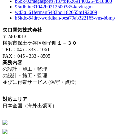
b6ok-02megasports7f37tz46269140025-4518800
95rdbtire31042b0212500385-kevin-gm
wd3q_61fermart5483hc-182055m192009
h5kdc-54tire-worldkan-best79ab322165-vns-bbmp
矢口電気株式会社
〒240-0013
横浜市保土ケ谷区帷子町１－３０
TEL：045 - 333 - 1061
FAX：045 - 333 - 8505
業務内容
の設計・施工・監理
の設計・施工・監理
並びに付帯サービス (保守・点検)
対応エリア
日本全国（海外出張可）