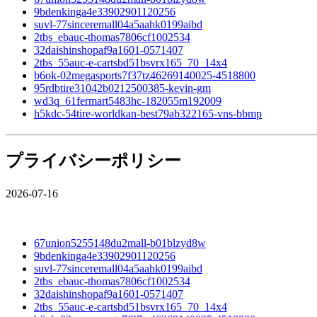
9bdenkinga4e33902901120256
suvl-77sinceremall04a5aahk0199aibd
2tbs_ebauc-thomas7806cf1002534
32daishinshopaf9a1601-0571407
2tbs_55auc-e-cartsbd51bsvrx165_70_14x4
b6ok-02megasports7f37tz46269140025-4518800
95rdbtire31042b0212500385-kevin-gm
wd3q_61fermart5483hc-182055m192009
h5kdc-54tire-worldkan-best79ab322165-vns-bbmp
プライバシーポリシー
2026-07-16
67union5255148du2mall-b01blzyd8w
9bdenkinga4e33902901120256
suvl-77sinceremall04a5aahk0199aibd
2tbs_ebauc-thomas7806cf1002534
32daishinshopaf9a1601-0571407
2tbs_55auc-e-cartsbd51bsvrx165_70_14x4