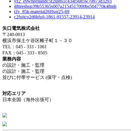
yz2_e9wheellandc5f2sp8s1c434t5685w70973d3293
dftireshop39b55365s007a2154517000bs504770k48mb
t2v_85k-material26ffsor25-69
c2fujico2d6bfuji-1861-91557-23914-23914
矢口電気株式会社
〒240-0013
横浜市保土ケ谷区帷子町１－３０
TEL：045 - 333 - 1061
FAX：045 - 333 - 8505
業務内容
の設計・施工・監理
の設計・施工・監理
並びに付帯サービス (保守・点検)
対応エリア
日本全国（海外出張可）