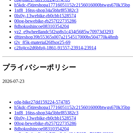
h5kdc-f5tireshopa17716051152c2156016000btwgs670k35bp
1nf8_16tss-shop34a5bhrf85382c3
0lx0y-13webike-rb0cbb1528574
00og-bewebike-rb257f22735286
8dhokushincoe08310354204
yz2_e9wheellandc5f2sp8s1c434t5685w70973d3293
dftireshop39b55365s007a2154517000bs504770k48mb
t2v_85k-material26ffsor25-69
c2fujico2d6bfuji-1861-91557-23914-23914
プライバシーポリシー
2026-07-23
edg-bike27dd159224-574785
h5kdc-f5tireshopa17716051152c2156016000btwgs670k35bp
1nf8_16tss-shop34a5bhrf85382c3
0lx0y-13webike-rb0cbb1528574
00og-bewebike-rb257f22735286
8dhokushincoe08310354204