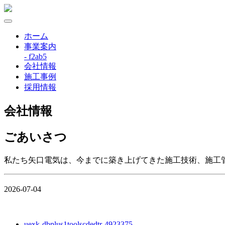
ホーム
事業案内
- f2ab5
会社情報
施工事例
採用情報
会社情報
ごあいさつ
私たち矢口電気は、今までに築き上げてきた施工技術、施工
2026-07-04
uexk-dbplus1toolscdedtr-4923375