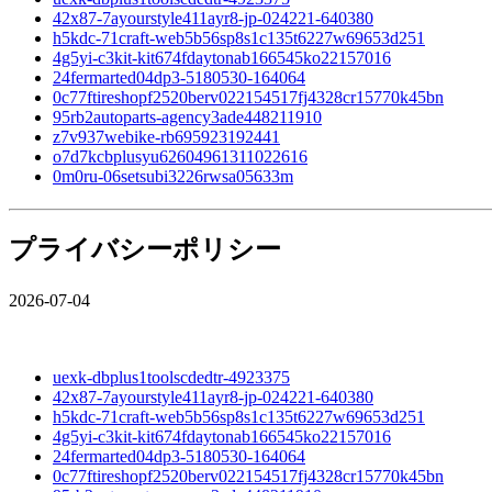
42x87-7ayourstyle411ayr8-jp-024221-640380
h5kdc-71craft-web5b56sp8s1c135t6227w69653d251
4g5yi-c3kit-kit674fdaytonab166545ko22157016
24fermarted04dp3-5180530-164064
0c77ftireshopf2520berv022154517fj4328cr15770k45bn
95rb2autoparts-agency3ade448211910
z7v937webike-rb695923192441
o7d7kcbplusyu62604961311022616
0m0ru-06setsubi3226rwsa05633m
プライバシーポリシー
2026-07-04
uexk-dbplus1toolscdedtr-4923375
42x87-7ayourstyle411ayr8-jp-024221-640380
h5kdc-71craft-web5b56sp8s1c135t6227w69653d251
4g5yi-c3kit-kit674fdaytonab166545ko22157016
24fermarted04dp3-5180530-164064
0c77ftireshopf2520berv022154517fj4328cr15770k45bn