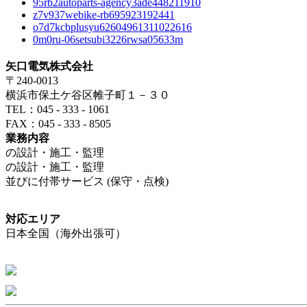
95rb2autoparts-agency3ade448211910
z7v937webike-rb695923192441
o7d7kcbplusyu62604961311022616
0m0ru-06setsubi3226rwsa05633m
矢口電気株式会社
〒240-0013
横浜市保土ケ谷区帷子町１－３０
TEL：045 - 333 - 1061
FAX：045 - 333 - 8505
業務内容
の設計・施工・監理
の設計・施工・監理
並びに付帯サービス (保守・点検)
対応エリア
日本全国（海外出張可）