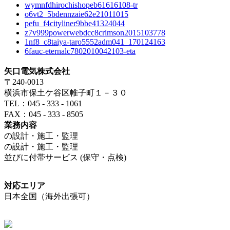
wymnfdhirochishopeb61616108-tr
o6vt2_5bdennzaie62e21011015
pefu_f4cityliner9bbe41324044
z7v999powerwebdcc8crimson2015103778
1nf8_c8taiya-taro5552adm041_170124163
6fauc-eternalc7802010042103-eta
矢口電気株式会社
〒240-0013
横浜市保土ケ谷区帷子町１－３０
TEL：045 - 333 - 1061
FAX：045 - 333 - 8505
業務内容
の設計・施工・監理
の設計・施工・監理
並びに付帯サービス (保守・点検)
対応エリア
日本全国（海外出張可）