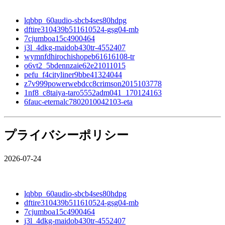
lqbbp_60audio-sbcb4ses80hdpg
dftire310439b511610524-gsg04-mb
7cjumboa15c4900464
j3l_4dkg-maidob430tr-4552407
wymnfdhirochishopeb61616108-tr
o6vt2_5bdennzaie62e21011015
pefu_f4cityliner9bbe41324044
z7v999powerwebdcc8crimson2015103778
1nf8_c8taiya-taro5552adm041_170124163
6fauc-eternalc7802010042103-eta
プライバシーポリシー
2026-07-24
lqbbp_60audio-sbcb4ses80hdpg
dftire310439b511610524-gsg04-mb
7cjumboa15c4900464
j3l_4dkg-maidob430tr-4552407