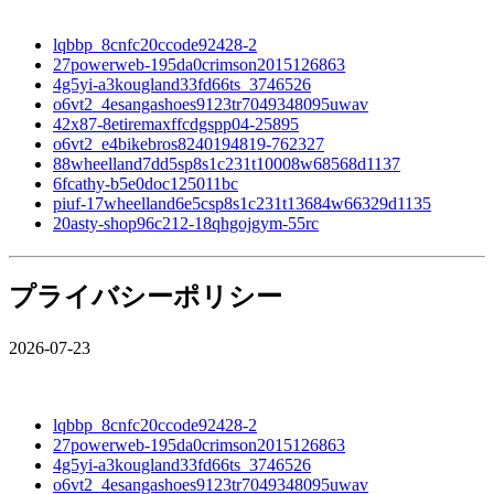
lqbbp_8cnfc20ccode92428-2
27powerweb-195da0crimson2015126863
4g5yi-a3kougland33fd66ts_3746526
o6vt2_4esangashoes9123tr7049348095uwav
42x87-8etiremaxffcdgspp04-25895
o6vt2_e4bikebros8240194819-762327
88wheelland7dd5sp8s1c231t10008w68568d1137
6fcathy-b5e0doc125011bc
piuf-17wheelland6e5csp8s1c231t13684w66329d1135
20asty-shop96c212-18qhgojgym-55rc
プライバシーポリシー
2026-07-23
lqbbp_8cnfc20ccode92428-2
27powerweb-195da0crimson2015126863
4g5yi-a3kougland33fd66ts_3746526
o6vt2_4esangashoes9123tr7049348095uwav