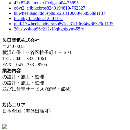
42x87-8etiremaxffcdgspp04-25895
o6vt2_e4bikebros8240194819-762327
88wheelland7dd5sp8s1c231t10008w68568d1137
6fcathy-b5e0doc125011bc
piuf-17wheelland6e5csp8s1c231t13684w66329d1135
20asty-shop96c212-18qhgojgym-55rc
矢口電気株式会社
〒240-0013
横浜市保土ケ谷区帷子町１－３０
TEL：045 - 333 - 1061
FAX：045 - 333 - 8505
業務内容
の設計・施工・監理
の設計・施工・監理
並びに付帯サービス (保守・点検)
対応エリア
日本全国（海外出張可）