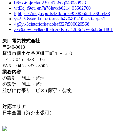
b6ok-6bjordan239a47p6nq048080923
wd3q_f9ou-en7a76levxb0214-05602700
lqbbp_77megasports33fbtm16958856651-3905333
yz2_53syarakuin-storeedb4v0491-10b-30-qq-e-7
4g5yi-3cinteriorkataokaf327t500020568
z7v9abwheellandfb4dsp8s1c342t5677w66326d1801
矢口電気株式会社
〒240-0013
横浜市保土ケ谷区帷子町１－３０
TEL：045 - 333 - 1061
FAX：045 - 333 - 8505
業務内容
の設計・施工・監理
の設計・施工・監理
並びに付帯サービス (保守・点検)
対応エリア
日本全国（海外出張可）