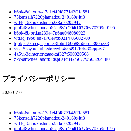
b6ok-6aluxury-17c1ei4f4877142ff1a581
75kenzaih7220plamadou-240160s4tt3
wd3q_68hokushinco238a10202947
piuf-d8wheellandab65sp8s1c564t16376w70769d9195
b6ok-6bjordan239a47p6nq048080923
wd3q_f9ou-en7a76levxb0214-05602700
lqbbp_77megasports33fbtm16958856651-3905333
yz2_53syarakuin-storeedb4v0491-10b-30-qq-e-7
4g5yi-3cinteriorkataokaf327t500020568
z7v9abwheellandfb4dsp8s1c342t5677w66326d1801
プライバシーポリシー
2026-07-01
b6ok-6aluxury-17c1ei4f4877142ff1a581
75kenzaih7220plamadou-240160s4tt3
wd3q_68hokushinco238a10202947
piuf-d8wheellandab65sp8s1c564t16376w70769d9195