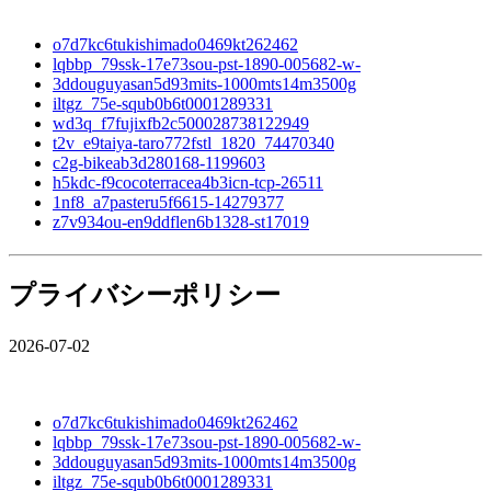
o7d7kc6tukishimado0469kt262462
lqbbp_79ssk-17e73sou-pst-1890-005682-w-
3ddouguyasan5d93mits-1000mts14m3500g
iltgz_75e-squb0b6t0001289331
wd3q_f7fujixfb2c500028738122949
t2v_e9taiya-taro772fstl_1820_74470340
c2g-bikeab3d280168-1199603
h5kdc-f9cocoterracea4b3icn-tcp-26511
1nf8_a7pasteru5f6615-14279377
z7v934ou-en9ddflen6b1328-st17019
プライバシーポリシー
2026-07-02
o7d7kc6tukishimado0469kt262462
lqbbp_79ssk-17e73sou-pst-1890-005682-w-
3ddouguyasan5d93mits-1000mts14m3500g
iltgz_75e-squb0b6t0001289331