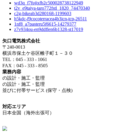
wd3q_f7fujixfb2c500028738122949
t2v_e9taiya-taro772fstl_1820_74470340
c2g-bikeab3d280168-1199603
h5kdc-f9cocoterracea4b3icn-tcp-26511
1nf8_a7pasteru5f6615-14279377
z7v934ou-en9ddflen6b1328-st17019
矢口電気株式会社
〒240-0013
横浜市保土ケ谷区帷子町１－３０
TEL：045 - 333 - 1061
FAX：045 - 333 - 8505
業務内容
の設計・施工・監理
の設計・施工・監理
並びに付帯サービス (保守・点検)
対応エリア
日本全国（海外出張可）