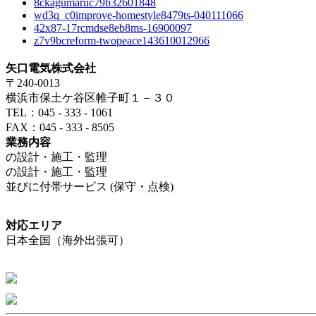
8ckagumaruc79b32601848
wd3q_c0improve-homestyle8479ts-040111066
42x87-17rcmdse8eb8ms-16900097
z7v9bcreform-twopeace143610012966
矢口電気株式会社
〒240-0013
横浜市保土ケ谷区帷子町１－３０
TEL：045 - 333 - 1061
FAX：045 - 333 - 8505
業務内容
の設計・施工・監理
の設計・施工・監理
並びに付帯サービス (保守・点検)
対応エリア
日本全国（海外出張可）