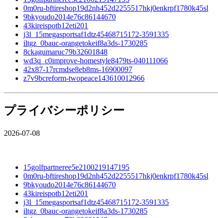
0m0ru-bftireshop19d2nh452d2255517hkj0enkrpf1780k45sl
9bkyoudo2014e76c86144670
43kireispotb12eti201
j3l_15megasportsaf1dtz45468715172-3591335
iltgz_0bauc-orangetokeif8a3ds-1730285
8ckagumaruc79b32601848
wd3q_c0improve-homestyle8479ts-040111066
42x87-17rcmdse8eb8ms-16900097
z7v9bcreform-twopeace143610012966
プライバシーポリシー
2026-07-08
15golfpartneree5e2100219147195
0m0ru-bftireshop19d2nh452d2255517hkj0enkrpf1780k45sl
9bkyoudo2014e76c86144670
43kireispotb12eti201
j3l_15megasportsaf1dtz45468715172-3591335
iltgz_0bauc-orangetokeif8a3ds-1730285