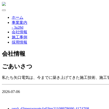
ホーム
事業案内
- 3a28d
会社情報
施工事例
採用情報
会社情報
ごあいさつ
私たち矢口電気は、今までに築き上げてきた施工技術、施工
2026-07-06
uexk-d3megasports4a03tm21108978690-4174708