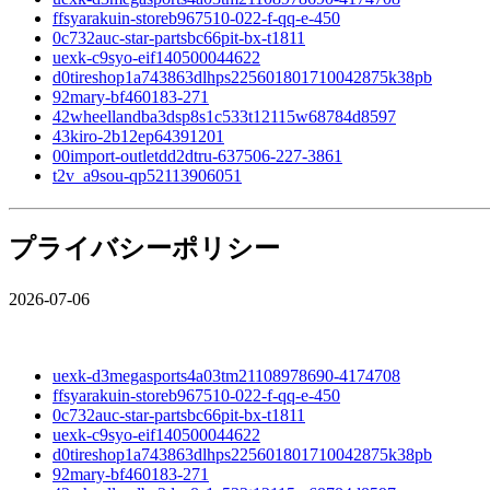
ffsyarakuin-storeb967510-022-f-qq-e-450
0c732auc-star-partsbc66pit-bx-t1811
uexk-c9syo-eif140500044622
d0tireshop1a743863dlhps225601801710042875k38pb
92mary-bf460183-271
42wheellandba3dsp8s1c533t12115w68784d8597
43kiro-2b12ep64391201
00import-outletdd2dtru-637506-227-3861
t2v_a9sou-qp52113906051
プライバシーポリシー
2026-07-06
uexk-d3megasports4a03tm21108978690-4174708
ffsyarakuin-storeb967510-022-f-qq-e-450
0c732auc-star-partsbc66pit-bx-t1811
uexk-c9syo-eif140500044622
d0tireshop1a743863dlhps225601801710042875k38pb
92mary-bf460183-271