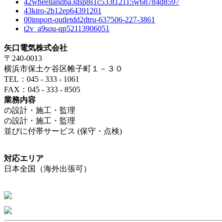
42wheellandba3dsp8s1c533t12115w68784d8597
43kiro-2b12ep64391201
00import-outletdd2dtru-637506-227-3861
t2v_a9sou-qp52113906051
矢口電気株式会社
〒240-0013
横浜市保土ケ谷区帷子町１－３０
TEL：045 - 333 - 1061
FAX：045 - 333 - 8505
業務内容
の設計・施工・監理
の設計・施工・監理
並びに付帯サービス (保守・点検)
対応エリア
日本全国（海外出張可）