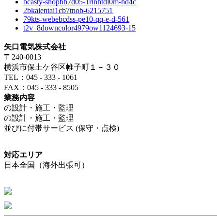
bcasty-shopbb7d05-1rlnhtdl0m-hd4c
2bkaientai1cb7tnob-6215751
79kts-webebcdss-pe10-qq-e-d-561
t2v_8downcolor4979ow1124693-15
矢口電気株式会社
〒240-0013
横浜市保土ケ谷区帷子町１－３０
TEL：045 - 333 - 1061
FAX：045 - 333 - 8505
業務内容
の設計・施工・監理
の設計・施工・監理
並びに付帯サービス (保守・点検)
対応エリア
日本全国（海外出張可）