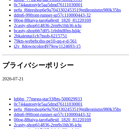
0c744autostyle5aa5dmd76111030001
pefu_f6tireshop6e9a7043302453519jmlleonismx980k35hs
ddm6-99front-runner-sp57c110000443-32
00og-88taiya-taro6a8estl_1820_81220169
2casty-shop614836-2rm9s1hh36-iclu
bcasty-shopbb7d05-1rlnhtdl0m-hd4c
2bkaientai1cb7tnob-6215751
79kts-webebcdss-pe10-qq-e-d-561
t2v_8downcolor4979ow1124693-15
プライバシーポリシー
2026-07-21
lqbbp_77mega-star33fbts-500029933
0c744autostyle5aa5dmd76111030001
pefu_f6tireshop6e9a7043302453519jmlleonismx980k35hs
ddm6-99front-runner-sp57c110000443-32
00og-88taiya-taro6a8estl_1820_81220169
2casty-shop614836-2rm9s1hh36-iclu