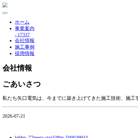
ホーム
事業案内
- 17337
会社情報
施工事例
採用情報
会社情報
ごあいさつ
私たち矢口電気は、今までに築き上げてきた施工技術、施工
2026-07-21
lqbbp_77mega-star33fbts-500029933