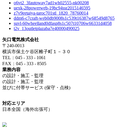
o6vt2_3fautoway7ad1wh02555-nk00208
uexk-28powerweb-19bc94ssr2015146595
z7v9eetaiya-taroc701stl_1820_78760014
ddm6-c7craft-web0db9008s1c539t16387w68549d8765
suvl-60wheelland0dfasp8s1c507t10706w66331d4058
t2v_13outletplazaba7e40000490025
矢口電気株式会社
〒240-0013
横浜市保土ケ谷区帷子町１－３０
TEL：045 - 333 - 1061
FAX：045 - 333 - 8505
業務内容
の設計・施工・監理
の設計・施工・監理
並びに付帯サービス (保守・点検)
対応エリア
日本全国（海外出張可）