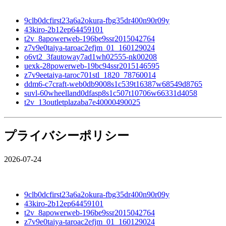
9clb0dcfirst23a6a2okura-fbg35dr400n90r09y
43kiro-2b12ep64459101
t2v_8apowerweb-196be9ssr2015042764
z7v9e0taiya-taroac2efjm_01_160129024
o6vt2_3fautoway7ad1wh02555-nk00208
uexk-28powerweb-19bc94ssr2015146595
z7v9eetaiya-taroc701stl_1820_78760014
ddm6-c7craft-web0db9008s1c539t16387w68549d8765
suvl-60wheelland0dfasp8s1c507t10706w66331d4058
t2v_13outletplazaba7e40000490025
プライバシーポリシー
2026-07-24
9clb0dcfirst23a6a2okura-fbg35dr400n90r09y
43kiro-2b12ep64459101
t2v_8apowerweb-196be9ssr2015042764
z7v9e0taiya-taroac2efjm_01_160129024