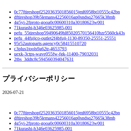
0c77ftireshopf2520363501856015jml6958bt10555c42bn
dftireshop39b5lemans42256016ap0sndsq27665k38mb
4g5yi-2fproto-gooa0c00600310a30180623w001
71kurashi-h346e03625985-001
pefu_55tireshop59490649hl85020570156410bzr5560ck43s
pefu_44fujico-outlet2f4bfuji-1130-89350-25551-25551
95r52autoparts-agency0c58415510720
c3plus1tools9a62tr-4653793
uexk-3ctps-wave055fw-fgk-11400-79032031
2tbs_3ddtc8c594560394047631
プライバシーポリシー
2026-07-21
0c77ftireshopf2520363501856015jml6958bt10555c42bn
dftireshop39b5lemans42256016ap0sndsq27665k38mb
4g5yi-2fproto-gooa0c00600310a30180623w001
71kurashi-h346e03625985-001