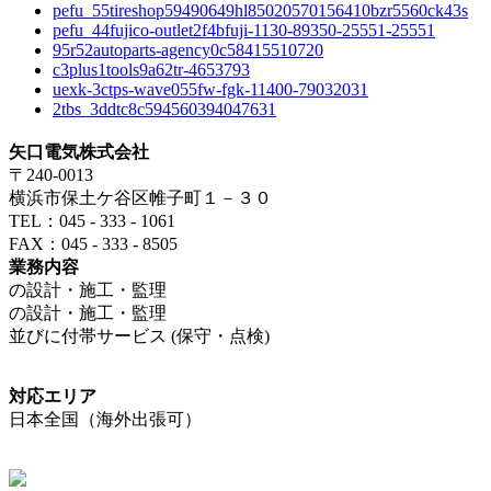
pefu_55tireshop59490649hl85020570156410bzr5560ck43s
pefu_44fujico-outlet2f4bfuji-1130-89350-25551-25551
95r52autoparts-agency0c58415510720
c3plus1tools9a62tr-4653793
uexk-3ctps-wave055fw-fgk-11400-79032031
2tbs_3ddtc8c594560394047631
矢口電気株式会社
〒240-0013
横浜市保土ケ谷区帷子町１－３０
TEL：045 - 333 - 1061
FAX：045 - 333 - 8505
業務内容
の設計・施工・監理
の設計・施工・監理
並びに付帯サービス (保守・点検)
対応エリア
日本全国（海外出張可）