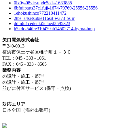
0lx0y-08vie-upde5eds-1633885
6bfujiparts37c1fuji-1674-79769-25556-25556
1ehokushinco772210411472
2tbs_a4setsubie116srt-w373-bs-ir
ddm6-1cedenki5cfaed2595823
h5kdc-54tire310479ab14502714-byrna-bmp
矢口電気株式会社
〒240-0013
横浜市保土ケ谷区帷子町１－３０
TEL：045 - 333 - 1061
FAX：045 - 333 - 8505
業務内容
の設計・施工・監理
の設計・施工・監理
並びに付帯サービス (保守・点検)
対応エリア
日本全国（海外出張可）