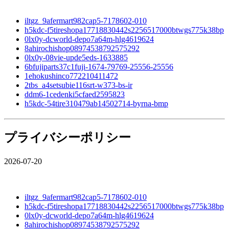
iltgz_9afermart982cap5-7178602-010
h5kdc-f5tireshopa17718830442s2256517000btwgs775k38bp
0lx0y-dcworld-depo7a64m-hlg4619624
8ahirochishop08974538792575292
0lx0y-08vie-upde5eds-1633885
6bfujiparts37c1fuji-1674-79769-25556-25556
1ehokushinco772210411472
2tbs_a4setsubie116srt-w373-bs-ir
ddm6-1cedenki5cfaed2595823
h5kdc-54tire310479ab14502714-byrna-bmp
プライバシーポリシー
2026-07-20
iltgz_9afermart982cap5-7178602-010
h5kdc-f5tireshopa17718830442s2256517000btwgs775k38bp
0lx0y-dcworld-depo7a64m-hlg4619624
8ahirochishop08974538792575292