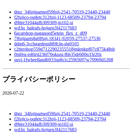
iltgz_34fujipartsed59fuji-2541-70519-23440-23440
f2fujico-outletc312fuji-1123-68509-23794-23794
d9tire31044afb309309-jp102-si
wd3q_baleafs-hojuen3f42117683
6acarshop-naganoed5etein_flex_z_d09
7ffujiparts8a0ffuji-18341-92059-27537-27536
ddm6-3cchgardens8f0fcln-slg0165
c2tireshop559d7122902355518jmlenkpf07c875k48sb
0m0ru-edfirst236f70okura-fbh35dr600n33r20z
suvl-1fwheellandb933sp8s1c259t5697w70969d1268
プライバシーポリシー
2026-07-22
iltgz_34fujipartsed59fuji-2541-70519-23440-23440
f2fujico-outletc312fuji-1123-68509-23794-23794
d9tire31044afb309309-jp102-si
wd3q_baleafs-hojuen3f42117683