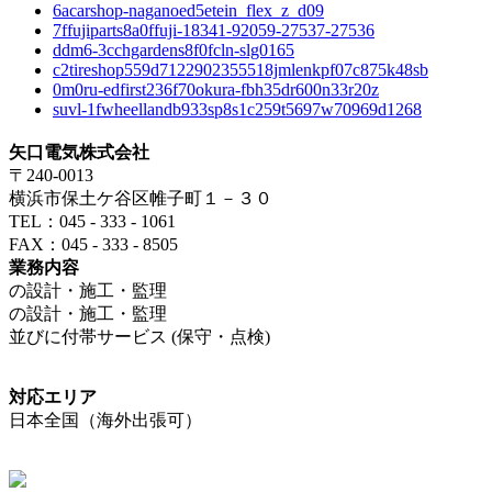
6acarshop-naganoed5etein_flex_z_d09
7ffujiparts8a0ffuji-18341-92059-27537-27536
ddm6-3cchgardens8f0fcln-slg0165
c2tireshop559d7122902355518jmlenkpf07c875k48sb
0m0ru-edfirst236f70okura-fbh35dr600n33r20z
suvl-1fwheellandb933sp8s1c259t5697w70969d1268
矢口電気株式会社
〒240-0013
横浜市保土ケ谷区帷子町１－３０
TEL：045 - 333 - 1061
FAX：045 - 333 - 8505
業務内容
の設計・施工・監理
の設計・施工・監理
並びに付帯サービス (保守・点検)
対応エリア
日本全国（海外出張可）