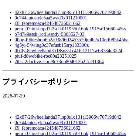
42x87-26wheellanda371sp8s1c131t13906w70719d842
0c744autostyle5aa5wad9x011210001
j3l_fepremoaca424548736021662
pefu_07tireshopd1f2selk011955016hkj1915se15660c45ss
o7d7k9assk-1cd1espdy-5303527-03
00og-f9tireshop6b2a0389602453520jmlh2x10rcf085k45ha
4g5yi-54wing0c37efusb15srp133300z
0lx0y-8cwheelland3518sp8s1c416t12115w68784d3224
piuf-d8webike-rbe80a23251025
2tbs_2dactive-store8c73no80401262-5291364
プライバシーポリシー
2026-07-20
42x87-26wheellanda371sp8s1c131t13906w70719d842
0c744autostyle5aa5wad9x011210001
j3l_fepremoaca424548736021662
pefu_07tireshopd1f2selk011955016hkj1915se15660c45ss