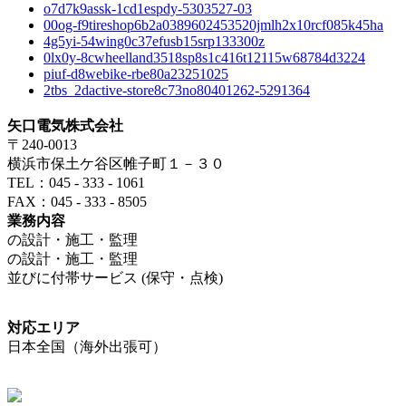
o7d7k9assk-1cd1espdy-5303527-03
00og-f9tireshop6b2a0389602453520jmlh2x10rcf085k45ha
4g5yi-54wing0c37efusb15srp133300z
0lx0y-8cwheelland3518sp8s1c416t12115w68784d3224
piuf-d8webike-rbe80a23251025
2tbs_2dactive-store8c73no80401262-5291364
矢口電気株式会社
〒240-0013
横浜市保土ケ谷区帷子町１－３０
TEL：045 - 333 - 1061
FAX：045 - 333 - 8505
業務内容
の設計・施工・監理
の設計・施工・監理
並びに付帯サービス (保守・点検)
対応エリア
日本全国（海外出張可）