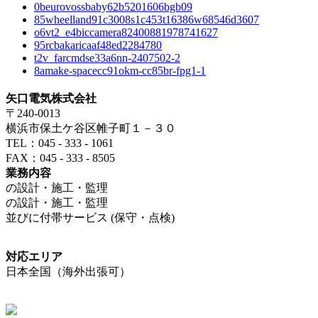
0beurovossbaby62b5201606bgb09
85wheelland91c3008s1c453t16386w68546d3607
o6vt2_e4biccamera82400881978741627
95rcbakaricaaf48ed2284780
t2v_farcmdse33a6nn-2407502-2
8amake-spacecc91okm-cc85br-fpg1-1
矢口電気株式会社
〒240-0013
横浜市保土ケ谷区帷子町１－３０
TEL：045 - 333 - 1061
FAX：045 - 333 - 8505
業務内容
の設計・施工・監理
の設計・施工・監理
並びに付帯サービス (保守・点検)
対応エリア
日本全国（海外出張可）