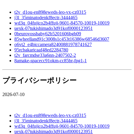
t2v_d1ou-en898eweds-leo-vx-cz0315
j3l_35minatodenkf8ectr-3444465
wd3q_04fujico2b4ffuji-9601-84570-10019-10019
uexk-07tukishimado3d91kof0000123951
0beurovossbaby62b5201606bgb09
85wheelland91c3008s1c453t16386w68546d3607
o6vt2_e4biccamera82400881978741627
95rcbakaricaaf48ed2284780
t2v_farcmdse33a6nn-2407502-2
8amake-spacecc91okm-cc85br-fpg1-1
プライバシーポリシー
2026-07-10
t2v_d1ou-en898eweds-leo-vx-cz0315
j3l_35minatodenkf8ectr-3444465
wd3q_04fujico2b4ffuji-9601-84570-10019-10019
uexk-07tukishimado3d91kof0000123951