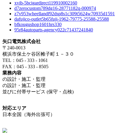
xvib-5bcigardirect119910002160
d7zerocustom789dg16-28771182q-000974
z7v953wheellandf92dsp8s1c309t5624w70935d1591
dafujico-outlet5b65fuji-1962-79775-25588-25588
bfkougushop1601hrs330
95r84autoparts-agency022c71437241840
矢口電気株式会社
〒240-0013
横浜市保土ケ谷区帷子町１－３０
TEL：045 - 333 - 1061
FAX：045 - 333 - 8505
業務内容
の設計・施工・監理
の設計・施工・監理
並びに付帯サービス (保守・点検)
対応エリア
日本全国（海外出張可）