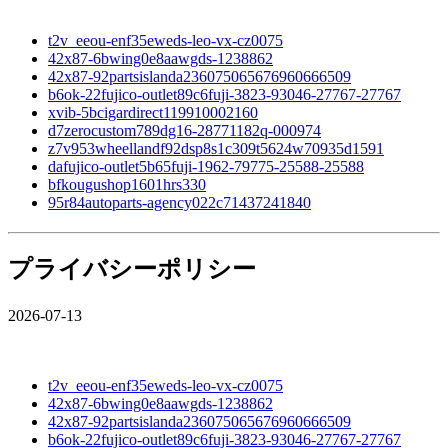
t2v_eeou-enf35eweds-leo-vx-cz0075
42x87-6bwing0e8aawgds-1238862
42x87-92partsislanda236075065676960666509
b6ok-22fujico-outlet89c6fuji-3823-93046-27767-27767
xvib-5bcigardirect119910002160
d7zerocustom789dg16-28771182q-000974
z7v953wheellandf92dsp8s1c309t5624w70935d1591
dafujico-outlet5b65fuji-1962-79775-25588-25588
bfkougushop1601hrs330
95r84autoparts-agency022c71437241840
プライバシーポリシー
2026-07-13
t2v_eeou-enf35eweds-leo-vx-cz0075
42x87-6bwing0e8aawgds-1238862
42x87-92partsislanda236075065676960666509
b6ok-22fujico-outlet89c6fuji-3823-93046-27767-27767