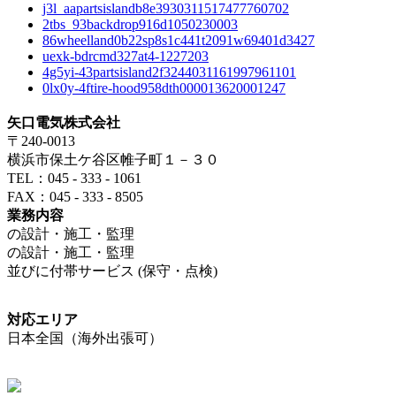
j3l_aapartsislandb8e3930311517477760702
2tbs_93backdrop916d1050230003
86wheelland0b22sp8s1c441t2091w69401d3427
uexk-bdrcmd327at4-1227203
4g5yi-43partsisland2f3244031161997961101
0lx0y-4ftire-hood958dth000013620001247
矢口電気株式会社
〒240-0013
横浜市保土ケ谷区帷子町１－３０
TEL：045 - 333 - 1061
FAX：045 - 333 - 8505
業務内容
の設計・施工・監理
の設計・施工・監理
並びに付帯サービス (保守・点検)
対応エリア
日本全国（海外出張可）