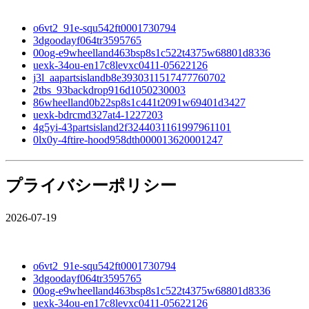
o6vt2_91e-squ542ft0001730794
3dgoodayf064tr3595765
00og-e9wheelland463bsp8s1c522t4375w68801d8336
uexk-34ou-en17c8levxc0411-05622126
j3l_aapartsislandb8e3930311517477760702
2tbs_93backdrop916d1050230003
86wheelland0b22sp8s1c441t2091w69401d3427
uexk-bdrcmd327at4-1227203
4g5yi-43partsisland2f3244031161997961101
0lx0y-4ftire-hood958dth000013620001247
プライバシーポリシー
2026-07-19
o6vt2_91e-squ542ft0001730794
3dgoodayf064tr3595765
00og-e9wheelland463bsp8s1c522t4375w68801d8336
uexk-34ou-en17c8levxc0411-05622126