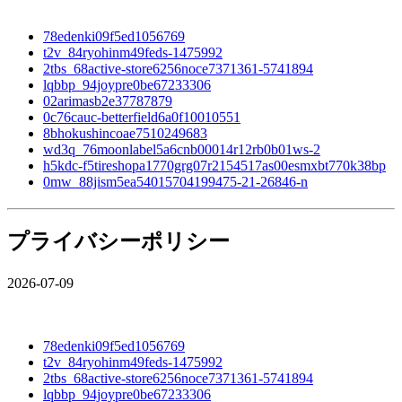
78edenki09f5ed1056769
t2v_84ryohinm49feds-1475992
2tbs_68active-store6256noce7371361-5741894
lqbbp_94joypre0be67233306
02arimasb2e37787879
0c76cauc-betterfield6a0f10010551
8bhokushincoae7510249683
wd3q_76moonlabel5a6cnb00014r12rb0b01ws-2
h5kdc-f5tireshopa1770grg07r2154517as00esmxbt770k38bp
0mw_88jism5ea54015704199475-21-26846-n
プライバシーポリシー
2026-07-09
78edenki09f5ed1056769
t2v_84ryohinm49feds-1475992
2tbs_68active-store6256noce7371361-5741894
lqbbp_94joypre0be67233306