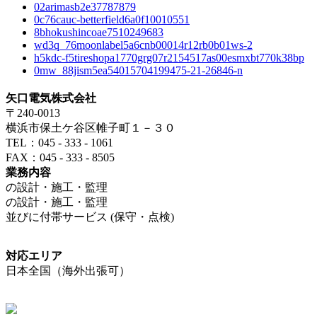
02arimasb2e37787879
0c76cauc-betterfield6a0f10010551
8bhokushincoae7510249683
wd3q_76moonlabel5a6cnb00014r12rb0b01ws-2
h5kdc-f5tireshopa1770grg07r2154517as00esmxbt770k38bp
0mw_88jism5ea54015704199475-21-26846-n
矢口電気株式会社
〒240-0013
横浜市保土ケ谷区帷子町１－３０
TEL：045 - 333 - 1061
FAX：045 - 333 - 8505
業務内容
の設計・施工・監理
の設計・施工・監理
並びに付帯サービス (保守・点検)
対応エリア
日本全国（海外出張可）