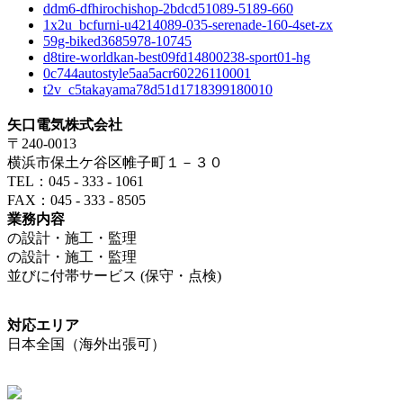
ddm6-dfhirochishop-2bdcd51089-5189-660
1x2u_bcfurni-u4214089-035-serenade-160-4set-zx
59g-biked3685978-10745
d8tire-worldkan-best09fd14800238-sport01-hg
0c744autostyle5aa5acr60226110001
t2v_c5takayama78d51d1718399180010
矢口電気株式会社
〒240-0013
横浜市保土ケ谷区帷子町１－３０
TEL：045 - 333 - 1061
FAX：045 - 333 - 8505
業務内容
の設計・施工・監理
の設計・施工・監理
並びに付帯サービス (保守・点検)
対応エリア
日本全国（海外出張可）