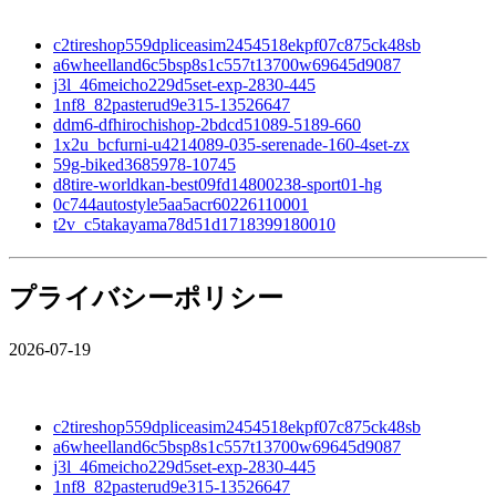
c2tireshop559dpliceasim2454518ekpf07c875ck48sb
a6wheelland6c5bsp8s1c557t13700w69645d9087
j3l_46meicho229d5set-exp-2830-445
1nf8_82pasterud9e315-13526647
ddm6-dfhirochishop-2bdcd51089-5189-660
1x2u_bcfurni-u4214089-035-serenade-160-4set-zx
59g-biked3685978-10745
d8tire-worldkan-best09fd14800238-sport01-hg
0c744autostyle5aa5acr60226110001
t2v_c5takayama78d51d1718399180010
プライバシーポリシー
2026-07-19
c2tireshop559dpliceasim2454518ekpf07c875ck48sb
a6wheelland6c5bsp8s1c557t13700w69645d9087
j3l_46meicho229d5set-exp-2830-445
1nf8_82pasterud9e315-13526647