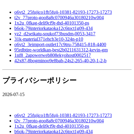
o6vt2_25fujico1fb5fuji-10381-82193-17273-17273
t2v_77proto-goo8a8c0700946a30180210w004
1x2u_0fkag-deli9cf9r-thd-40101350-ps
b6ok-79interiorkataoka12c6toct1g09-434
yz2_d2seikatu-soukof73busdm-0053-3417
31k-material371ehcb3e10-324n-p10
o6vt2_3eimport-outlet17c9tru-758415-818-4400
95rdbtire-worldkan-best2b0211631312-kevin-gm
1nf8_2apowerweb808ekyohost0002517
42x87-8bogminoo9e8bab-24s2-265-40-20-1-2-b
プライバシーポリシー
2026-07-15
o6vt2_25fujico1fb5fuji-10381-82193-17273-17273
t2v_77proto-goo8a8c0700946a30180210w004
1x2u_0fkag-deli9cf9r-thd-40101350-ps
b6ok-79interiorkataoka12c6toct1g09-434