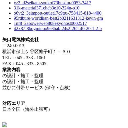
yz2_d2seikatu-soukof73busdm-0053-3417
31k-material371ehcb3e10-324n-p10
o6vt2_3eimport-outlet17c9tru-758415-818-4400
95rdbtire-worldkan-best2b0211631312-kevin-gm
1nf8_2apowerweb808ekyohost0002517
42x87-8bogminoo9e8bab-24s2-265-40-20-1-2-b
矢口電気株式会社
〒240-0013
横浜市保土ケ谷区帷子町１－３０
TEL：045 - 333 - 1061
FAX：045 - 333 - 8505
業務内容
の設計・施工・監理
の設計・施工・監理
並びに付帯サービス (保守・点検)
対応エリア
日本全国（海外出張可）