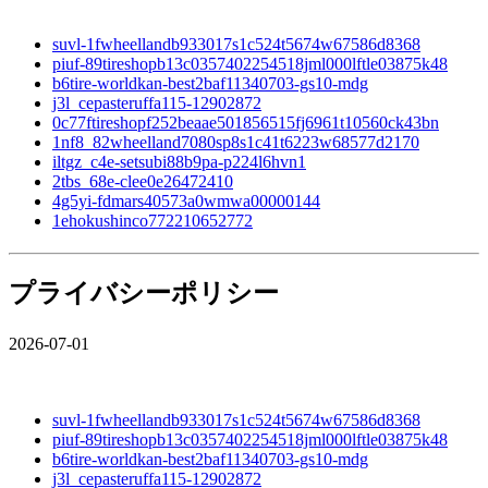
suvl-1fwheellandb933017s1c524t5674w67586d8368
piuf-89tireshopb13c0357402254518jml000lftle03875k48
b6tire-worldkan-best2baf11340703-gs10-mdg
j3l_cepasteruffa115-12902872
0c77ftireshopf252beaae501856515fj6961t10560ck43bn
1nf8_82wheelland7080sp8s1c41t6223w68577d2170
iltgz_c4e-setsubi88b9pa-p224l6hvn1
2tbs_68e-clee0e26472410
4g5yi-fdmars40573a0wmwa00000144
1ehokushinco772210652772
プライバシーポリシー
2026-07-01
suvl-1fwheellandb933017s1c524t5674w67586d8368
piuf-89tireshopb13c0357402254518jml000lftle03875k48
b6tire-worldkan-best2baf11340703-gs10-mdg
j3l_cepasteruffa115-12902872