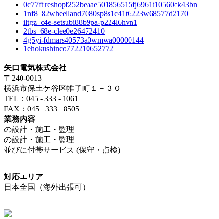
0c77ftireshopf252beaae501856515fj6961t10560ck43bn
1nf8_82wheelland7080sp8s1c41t6223w68577d2170
iltgz_c4e-setsubi88b9pa-p224l6hvn1
2tbs_68e-clee0e26472410
4g5yi-fdmars40573a0wmwa00000144
1ehokushinco772210652772
矢口電気株式会社
〒240-0013
横浜市保土ケ谷区帷子町１－３０
TEL：045 - 333 - 1061
FAX：045 - 333 - 8505
業務内容
の設計・施工・監理
の設計・施工・監理
並びに付帯サービス (保守・点検)
対応エリア
日本全国（海外出張可）