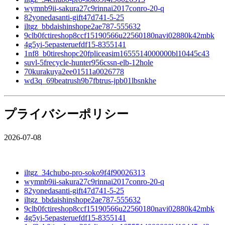
wymnb9ii-sakura27c9rinnai2017conro-20-q
82yonedasanti-gift47d741-5-25
iltgz_bbdaishinshope2ae787-555632
9clb0fctireshop8ccf15190566u22560180navi02880k42mbk
4g5yi-5epasteruefdf15-8355141
1nf8_b0tireshopc20fpliceasim1655514000000bl10445c43
suvl-5frecycle-hunter956cssn-elb-12hole
70kurakuya2ee01511a0026778
wd3q_69beatrush9b7fbtrus-jpb01lbsnkhe
プライバシーポリシー
2026-07-08
iltgz_34chubo-pro-soko9f4f90026313
wymnb9ii-sakura27c9rinnai2017conro-20-q
82yonedasanti-gift47d741-5-25
iltgz_bbdaishinshope2ae787-555632
9clb0fctireshop8ccf15190566u22560180navi02880k42mbk
4g5yi-5epasteruefdf15-8355141