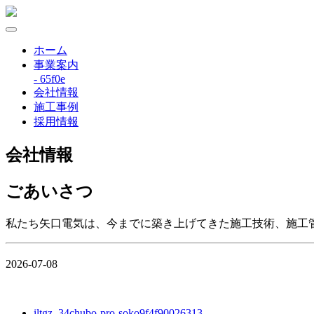
ホーム
事業案内
- 65f0e
会社情報
施工事例
採用情報
会社情報
ごあいさつ
私たち矢口電気は、今までに築き上げてきた施工技術、施工
2026-07-08
iltgz_34chubo-pro-soko9f4f90026313