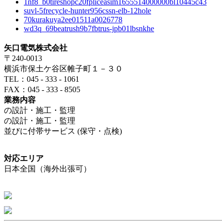
1nf8_b0tireshopc20fpliceasim1655514000000bl10445c43
suvl-5frecycle-hunter956cssn-elb-12hole
70kurakuya2ee01511a0026778
wd3q_69beatrush9b7fbtrus-jpb01lbsnkhe
矢口電気株式会社
〒240-0013
横浜市保土ケ谷区帷子町１－３０
TEL：045 - 333 - 1061
FAX：045 - 333 - 8505
業務内容
の設計・施工・監理
の設計・施工・監理
並びに付帯サービス (保守・点検)
対応エリア
日本全国（海外出張可）