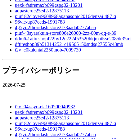
uexk-fatiremaxb699gspg02-13201
adpasteruc25e42-12875113
piuf-82clover9608968apanasonic2016denzai-487-q
96vie-up87eeds-1991788
4g5yi-2fhoridashistore2f73aada0277abaa
piuf-43syarakuin-store806e26000-2zz-00m-qq-e-39
ddm6-1atireshopf22bv12e222453520hkjmatisse2085k35mt
dftireshop39b513142521c19565150sndsq27555c43mb
t2v_c0kaientai2250tnob-7009739
プライバシーポリシー
2026-07-25
t2v_04r-syo-eia160500040932
uexk-fatiremaxb699gspg02-13201
adpasteruc25e42-12875113
piuf-82clover9608968apanasonic2016denzai-487-q
96vie-up87eeds-1991788
4g5yi-2fhoridashistore2f73aada0277abaa