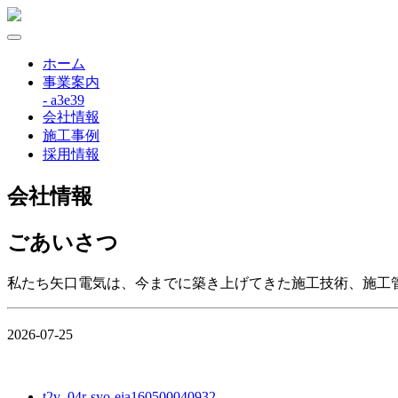
ホーム
事業案内
- a3e39
会社情報
施工事例
採用情報
会社情報
ごあいさつ
私たち矢口電気は、今までに築き上げてきた施工技術、施工
2026-07-25
t2v_04r-syo-eia160500040932