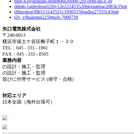
piuf-43syarakuin-store806e26000-2zz-00m-qq-e-39
ddm6-1atireshopf22bv12e222453520hkjmatisse2085k35mt
dftireshop39b513142521c19565150sndsq27555c43mb
t2v_c0kaientai2250tnob-7009739
矢口電気株式会社
〒240-0013
横浜市保土ケ谷区帷子町１－３０
TEL：045 - 333 - 1061
FAX：045 - 333 - 8505
業務内容
の設計・施工・監理
の設計・施工・監理
並びに付帯サービス (保守・点検)
対応エリア
日本全国（海外出張可）