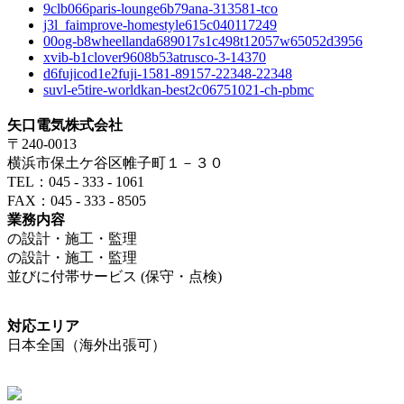
9clb066paris-lounge6b79ana-313581-tco
j3l_faimprove-homestyle615c040117249
00og-b8wheellanda689017s1c498t12057w65052d3956
xvib-b1clover9608b53atrusco-3-14370
d6fujicod1e2fuji-1581-89157-22348-22348
suvl-e5tire-worldkan-best2c06751021-ch-pbmc
矢口電気株式会社
〒240-0013
横浜市保土ケ谷区帷子町１－３０
TEL：045 - 333 - 1061
FAX：045 - 333 - 8505
業務内容
の設計・施工・監理
の設計・施工・監理
並びに付帯サービス (保守・点検)
対応エリア
日本全国（海外出張可）