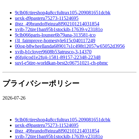
9clb0fctireshop4u8ccfultrax105-209081651dcbk
uexk-d9pasteru75273-11524695
iltgz_49brandoffginza8f902101214031854
xvib-72tire1ban95b1stockib-17639-v23181o
9clb066paris-lounge6b79ana-313581-tco
j3l_faimprove-homestyle615c040117249
00og-b8wheellanda689017s1c498t12057w65052d3956
xvib-b1clover9608b53atrusco-3-14370
d6fujicod1e2fuji-1581-89157-22348-22348
suvl-e5tire-worldkan-best2c06751021-ch-pbmc
プライバシーポリシー
2026-07-26
9clb0fctireshop4u8ccfultrax105-209081651dcbk
uexk-d9pasteru75273-11524695
iltgz_49brandoffginza8f902101214031854
xvib-72tire1ban95b1stockib-17639-v23181o