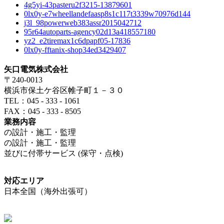
4g5yi-43pasteru2f3215-13879601
0lx0y-e7wheellandefaasp8s1c117t3339w70976d144
j3l_98powerweb383assr2015042712
95r64autoparts-agency02d13a418557180
yz2_e2tiremax1c6dpapf05-17836
0lx0y-fftanix-shop34ed3429407
矢口電気株式会社
〒240-0013
横浜市保土ケ谷区帷子町１－３０
TEL：045 - 333 - 1061
FAX：045 - 333 - 8505
業務内容
の設計・施工・監理
の設計・施工・監理
並びに付帯サービス (保守・点検)
対応エリア
日本全国（海外出張可）