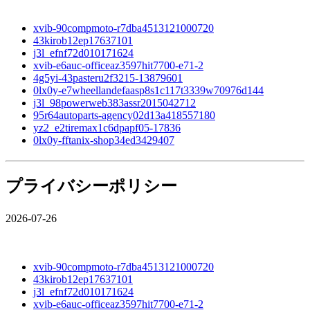
xvib-90compmoto-r7dba4513121000720
43kirob12ep17637101
j3l_efnf72d010171624
xvib-e6auc-officeaz3597hit7700-e71-2
4g5yi-43pasteru2f3215-13879601
0lx0y-e7wheellandefaasp8s1c117t3339w70976d144
j3l_98powerweb383assr2015042712
95r64autoparts-agency02d13a418557180
yz2_e2tiremax1c6dpapf05-17836
0lx0y-fftanix-shop34ed3429407
プライバシーポリシー
2026-07-26
xvib-90compmoto-r7dba4513121000720
43kirob12ep17637101
j3l_efnf72d010171624
xvib-e6auc-officeaz3597hit7700-e71-2